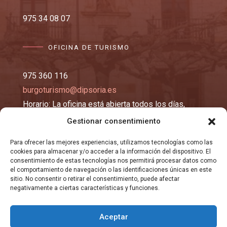
975 34 08 07
OFICINA DE TURISMO
975 360 116
burgoturismo@dipsoria.es
Horario: La oficina está abierta todos los días,
excepto los lunes y martes, de 10:00 a 14:00 y de
Gestionar consentimiento
16:00 a 19:00 horas.
Para ofrecer las mejores experiencias, utilizamos tecnologías como las
cookies para almacenar y/o acceder a la información del dispositivo. El
EMAIL
consentimiento de estas tecnologías nos permitirá procesar datos como
el comportamiento de navegación o las identificaciones únicas en este
sitio. No consentir o retirar el consentimiento, puede afectar
negativamente a ciertas características y funciones.
registro@burgosma.es
Aceptar