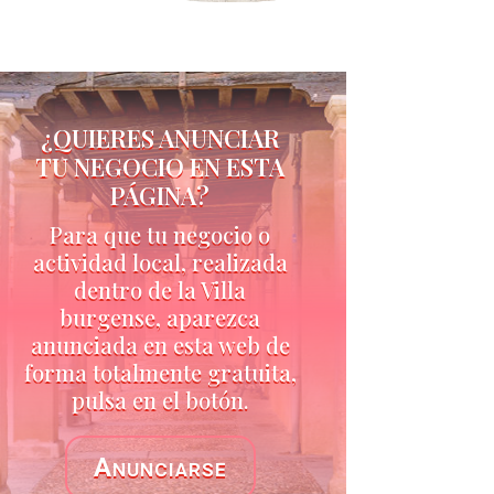
¿QUIERES ANUNCIAR
TU NEGOCIO EN ESTA
PÁGINA?
Para que tu negocio o
actividad local, realizada
dentro de la Villa
burgense, aparezca
anunciada en esta web de
forma totalmente gratuita,
pulsa en el botón.
Anunciarse