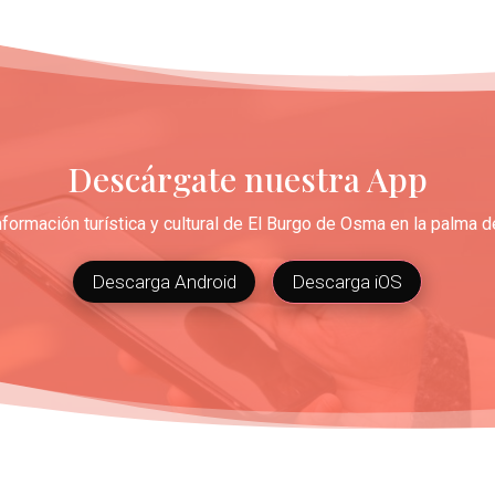
Descárgate nuestra App
nformación turística y cultural de El Burgo de Osma en la palma 
Descarga Android
Descarga iOS