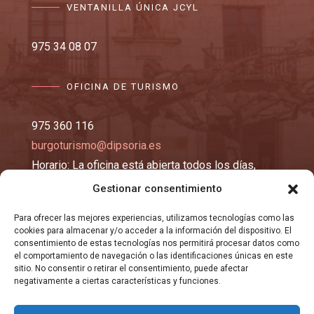
VENTANILLA ÚNICA JCYL
975 34 08 07
OFICINA DE TURISMO
975 360 116
burgoturismo@dipsoria.es
Horario: La oficina está abierta todos los días,
excepto los lunes y martes, de 10:00 a 14:00 y de
Gestionar consentimiento
16:00 a 19:00 horas.
Para ofrecer las mejores experiencias, utilizamos tecnologías como las
cookies para almacenar y/o acceder a la información del dispositivo. El
consentimiento de estas tecnologías nos permitirá procesar datos como
EMAIL
el comportamiento de navegación o las identificaciones únicas en este
sitio. No consentir o retirar el consentimiento, puede afectar
negativamente a ciertas características y funciones.
registro@burgosma.es