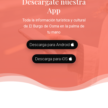
Descárgate nuestra
App
Toda la información turística y cultural
de El Burgo de Osma en la palma de
tu mano
Descarga para Android
Descarga para iOS