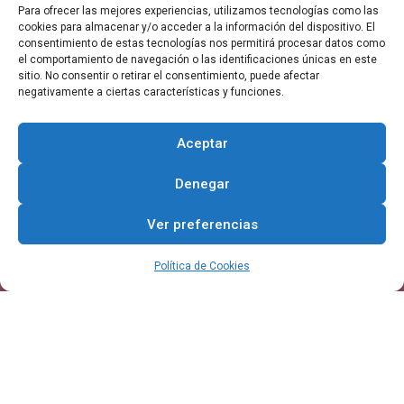
Para ofrecer las mejores experiencias, utilizamos tecnologías como las
disponible para atender cualquier consulta, trámite
cookies para almacenar y/o acceder a la información del dispositivo. El
o sugerencia que puedas tener.
consentimiento de estas tecnologías nos permitirá procesar datos como
el comportamiento de navegación o las identificaciones únicas en este
sitio. No consentir o retirar el consentimiento, puede afectar
negativamente a ciertas características y funciones.
Aceptar
Denegar
Ver preferencias
Suscribirse
Política de Cookies
DIRECCIÓN
Ayuntamiento de Burgo de Osma