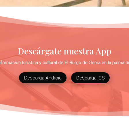
Descárgate nuestra App
nformación turística y cultural de El Burgo de Osma en la palma 
Descarga Android
Descarga iOS