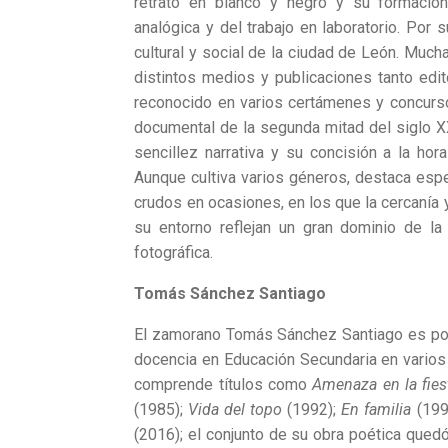
retrato en blanco y negro y su formación
analógica y del trabajo en laboratorio. Por
cultural y social de la ciudad de León. Much
distintos medios y publicaciones tanto edi
reconocido en varios certámenes y concursos
documental de la segunda mitad del siglo X
sencillez narrativa y su concisión a la hor
Aunque cultiva varios géneros, destaca espec
crudos en ocasiones, en los que la cercanía 
su entorno reflejan un gran dominio de la 
fotográfica.
Tomás Sánchez Santiago
El zamorano Tomás Sánchez Santiago es poeta
docencia en Educación Secundaria en varios i
comprende títulos como
Amenaza en la fies
(1985);
Vida del topo
(1992);
En familia
(199
(2016); el conjunto de su obra poética que