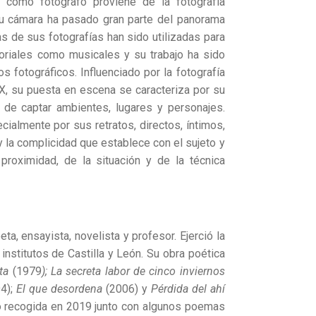
 como fotógrafo proviene de la fotografía
 su cámara ha pasado gran parte del panorama
as de sus fotografías han sido utilizadas para
toriales como musicales y su trabajo ha sido
 fotográficos. Influenciado por la fotografía
X, su puesta en escena se caracteriza por su
a de captar ambientes, lugares y personajes.
ialmente por sus retratos, directos, íntimos,
y la complicidad que establece con el sujeto y
proximidad, de la situación y de la técnica
, ensayista, novelista y profesor. Ejerció la
nstitutos de Castilla y León. Su obra poética
ta
(1979
); La secreta labor de cinco inviernos
4);
El que desordena
(2006) y
Pérdida del ahí
dó recogida en 2019 junto con algunos poemas