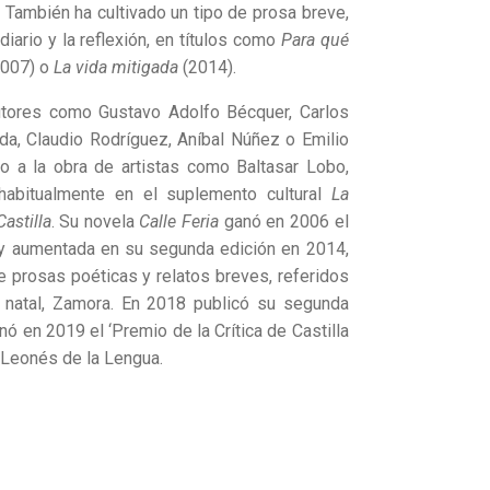
.
También ha cultivado un tipo de prosa breve,
diario y la reflexión, en títulos como
Para qué
007) o
La vida mitigada
(2014).
autores como Gustavo Adolfo Bécquer, Carlos
da, Claudio Rodríguez, Aníbal Núñez o Emilio
 a la obra de artistas como Baltasar Lobo,
habitualmente en el suplemento cultural
La
Castilla
. Su novela
Calle Feria
ganó en 2006 el
 y aumentada en su segunda edición en 2014,
e prosas poéticas y relatos breves, referidos
ad natal, Zamora. En 2018 publicó su segunda
anó en 2019 el ‘Premio de la Crítica de Castilla
 Leonés de la Lengua​.