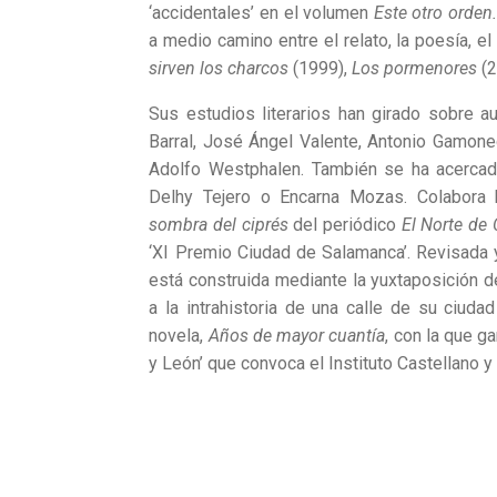
‘accidentales’ en el volumen
Este otro orden
a medio camino entre el relato, la poesía, el 
sirven los charcos
(1999),
Los pormenores
(2
Sus estudios literarios han girado sobre 
Barral, José Ángel Valente, Antonio Gamone
Adolfo Westphalen. También se ha acercado
Delhy Tejero o Encarna Mozas. Colabora 
sombra del ciprés
del periódico
El Norte de 
‘XI Premio Ciudad de Salamanca’. Revisada
está construida mediante la yuxtaposición d
a la intrahistoria de una calle de su ciud
novela,
Años de mayor cuantía
, con la que g
y León’ que convoca el Instituto Castellano y