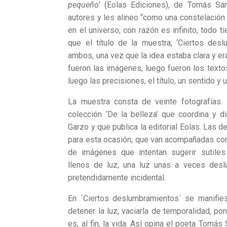
pequeño’
(Eolas Ediciones), de Tomás Sá
autores y les alineo “como una constelación
en el universo, con razón es infinito, todo 
que el título de la muestra, ‘Ciertos des
ambos, una vez que la idea estaba clara y er
fueron las imágenes, luego fueron los texto
luego las precisiones, el título, un sentido y un
La muestra consta de veinte fotografías.
colección ‘De la belleza’ que coordina y di
Garzo y que publica la editorial Eolas. Las
para esta ocasión, que van acompañadas con
de imágenes que intentan sugerir sutiles
llenos de luz, una luz unas a veces desl
pretendidamente incidental.
En `Ciertos deslumbramientos´ se manifie
detener la luz, vaciarla de temporalidad, p
es, al fin, la vida. Así opina el poeta Tomá