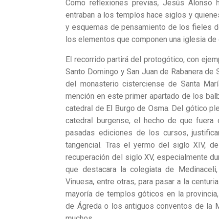
Como reflexiones previas, Jesús Alonso ha
entraban a los templos hace siglos y quienes 
y esquemas de pensamiento de los fieles d
los elementos que componen una iglesia de e
El recorrido partirá del protogótico, con ej
Santo Domingo y San Juan de Rabanera de S
del monasterio cisterciense de Santa Mar
mención en este primer apartado de los balb
catedral de El Burgo de Osma. Del gótico pl
catedral burgense, el hecho de que fuera
pasadas ediciones de los cursos, justific
tangencial. Tras el yermo del siglo XIV, de
recuperación del siglo XV, especialmente dur
que destacara la colegiata de Medinaceli,
Vinuesa, entre otras, para pasar a la centuri
mayoría de templos góticos en la provincia
de Ágreda o los antiguos conventos de la M
muchos.