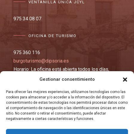
VENTANILLA ÚNICA JCYL
975 34 08 07
OFICINA DE TURISMO
975 360 116
burgoturismo@dipsoria.es
Horario: La oficina está abierta todos los días,
excepto los lunes y martes, de 10:00 a 14:00 y de
Gestionar consentimiento
16:00 a 19:00 horas.
Para ofrecer las mejores experiencias, utilizamos tecnologías como las
cookies para almacenar y/o acceder a la información del dispositivo. El
EMAIL
consentimiento de estas tecnologías nos permitirá procesar datos como
el comportamiento de navegación o las identificaciones únicas en este
sitio. No consentir o retirar el consentimiento, puede afectar
negativamente a ciertas características y funciones.
registro@burgosma.es