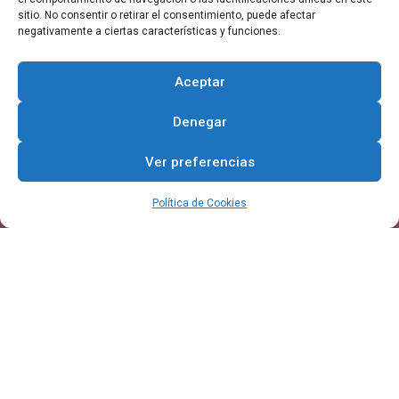
sitio. No consentir o retirar el consentimiento, puede afectar
negativamente a ciertas características y funciones.
Aceptar
Denegar
Suscribirse
Ver preferencias
Política de Cookies
DIRECCIÓN
Ayuntamiento de Burgo de Osma
Osma,
Plaza Mayor, 9
TELÉFONO