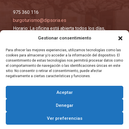
975 360 116
burgoturismo@dipsoria.es
Horario: La oficina está abierta todos los días,
excepto los lunes y martes, de 10:00 a 14:00 y de
Gestionar consentimiento
16:00 a 19:00 horas.
Para ofrecer las mejores experiencias, utilizamos tecnologías como las
cookies para almacenar y/o acceder a la información del dispositivo. El
EMAIL
consentimiento de estas tecnologías nos permitirá procesar datos como
el comportamiento de navegación o las identificaciones únicas en este
sitio. No consentir o retirar el consentimiento, puede afectar
negativamente a ciertas características y funciones.
registro@burgosma.es
Aceptar
Denegar
Copyright © 2026 Todos los derechos reservados
Ver preferencias