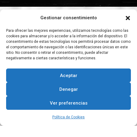
Ipharadisi
Gestionar consentimiento
READ MORE
Para ofrecer las mejores experiencias, utilizamos tecnologías como las
cookies para almacenar y/o acceder a la información del dispositivo. El
consentimiento de estas tecnologías nos permitirá procesar datos como
el comportamiento de navegación o las identificaciones únicas en este
sitio. No consentir o retirar el consentimiento, puede afectar
negativamente a ciertas características y funciones.
Aceptar
Denegar
Ver preferencias
HOME
Política de Cookies
DESCÚBRENOS
QUÉ VER