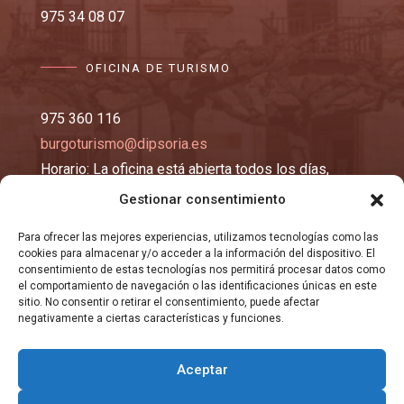
975 34 08 07
OFICINA DE TURISMO
975 360 116
burgoturismo@dipsoria.es
Horario: La oficina está abierta todos los días,
excepto los lunes y martes, de 10:00 a 14:00 y de
Gestionar consentimiento
16:00 a 19:00 horas.
Para ofrecer las mejores experiencias, utilizamos tecnologías como las
cookies para almacenar y/o acceder a la información del dispositivo. El
EMAIL
consentimiento de estas tecnologías nos permitirá procesar datos como
el comportamiento de navegación o las identificaciones únicas en este
sitio. No consentir o retirar el consentimiento, puede afectar
negativamente a ciertas características y funciones.
registro@burgosma.es
Aceptar