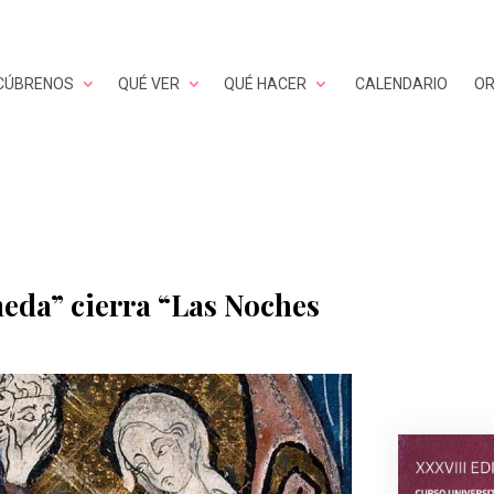
CÚBRENOS
QUÉ VER
QUÉ HACER
CALENDARIO
OR
meda” cierra “Las Noches