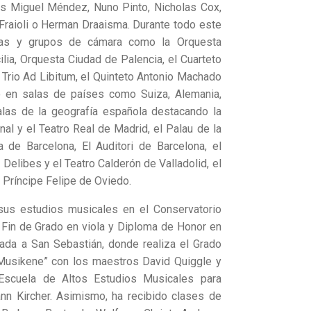
is Miguel Méndez, Nuno Pinto, Nicholas Cox,
 Fraioli o Herman Draaisma. Durante todo este
tas y grupos de cámara como la Orquesta
lia, Orquesta Ciudad de Palencia, el Cuarteto
Trio Ad Libitum, el Quinteto Antonio Machado
o en salas de países como Suiza, Alemania,
las de la geografía española destacando la
al y el Teatro Real de Madrid, el Palau de la
 de Barcelona, El Auditori de Barcelona, el
 Delibes y el Teatro Calderón de Valladolid, el
o Príncipe Felipe de Oviedo.
 sus estudios musicales en el Conservatorio
 Fin de Grado en viola y Diploma de Honor en
ada a San Sebastián, donde realiza el Grado
“Musikene” con los maestros David Quiggle y
 Escuela de Altos Estudios Musicales para
ann Kircher. Asimismo, ha recibido clases de