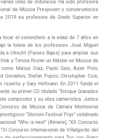
varias islas de Indonesia. Ha sido profesora
cional de Música Presjovem y conservatorios
de 2019 es profesora de Grado Superior en
a tocar el violonchelo a la edad de 7 años en
ajo la tutela de los profesores José Miguel
a a Utrecht (Paises Bajos) para ampliar sus
 Vink y Timora Rosler un Máster en Música de
 como Marius Diaz, Paulo Gaio, Asier Polo,
d Gorokhov, Stefan Popov, Christopher Coin,
n Isserlis y Gary Hofmann. En 2011 funda el
mente su primer CD titulado “Enrique Granados
te compositor y su obra camerística. Juntos
 Concurso de Música de Cámara Montserrat
prestigioso “Storioni Festival Prijs” celebrado
acional “Who is next” (Almere), “XX Concurso
“III Concurso Internacional de Villalgordo del
so de perfeccionamiento para Trio con Piano