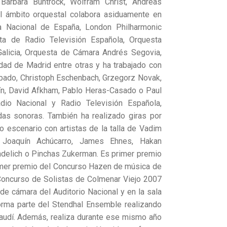
arbara Buntrock, Wolfram Christ, Andreas
el ámbito orquestal colabora asiduamente en
a Nacional de España, London Philharmonic
ta de Radio Televisión Española, Orquesta
Galicia, Orquesta de Cámara Andrés Segovia,
ad de Madrid entre otras y ha trabajado con
bado, Christoph Eschenbach, Grzegorz Novak,
ín, David Afkham, Pablo Heras-Casado o Paul
dio Nacional y Radio Televisión Española,
das sonoras. También ha realizado giras por
o escenario con artistas de la talla de Vadim
, Joaquín Achúcarro, James Ehnes, Hakan
adelich o Pinchas Zukerman. Es primer premio
imer premio del Concurso Hazen de música de
Concurso de Solistas de Colmenar Viejo 2007
 de cámara del Auditorio Nacional y en la sala
orma parte del Stendhal Ensemble realizando
audí. Además, realiza durante ese mismo año