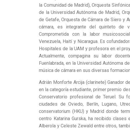
la Comunidad de Madrid), Orquesta Sinfónica
de la Universidad Autónoma de Madrid, Orq
de Getafe, Orquesta de Cámara de Siero y Ar
cámara, es integrante del quinteto de v
Comprometida con la labor musicosocial
Venezuela, Haití y Nicaragua. Es cofundador
Hospitales de la UAM y profesora en el proye
Actualmente, compagina su labor docen
Fuenlabrada, en la Universidad Autónoma de 
música de cámara en sus diversas formacio
Adrián Monforte Arcija (clarinete) Ganador d
en la categoría estudiante, primer premio de
Conservatorio profesional de Teruel. Su f
ciudades de Oviedo, Berlín, Lugano, Utre
conservatorium (HKU) y Madrid donde termin
centro Katarina Gurska, ha recibido clases
Alberola y Celeste Zewald entre otros, tamb