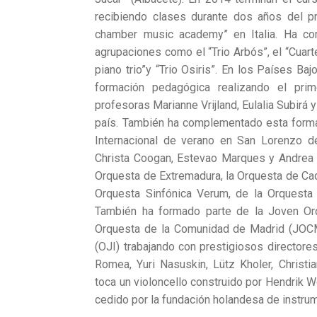
recibiendo clases durante dos años del pre
chamber music academy” en Italia. Ha co
agrupaciones como el “Trio Arbós”, el “Cuartet
piano trio”y “Trio Osiris”. En los Países Ba
formación pedagógica realizando el pri
profesoras Marianne Vrijland, Eulalia Subirá
país. También ha complementado esta forma
Internacional de verano en San Lorenzo de
Christa Coogan, Estevao Marques y Andrea 
Orquesta de Extremadura, la Orquesta de Cad
Orquesta Sinfónica Verum, de la Orquesta
También ha formado parte de la Joven Or
Orquesta de la Comunidad de Madrid (JOCM
(OJI) trabajando con prestigiosos director
Romea, Yuri Nasuskin, Lütz Kholer, Christ
toca un violoncello construido por Hendrik W
cedido por la fundación holandesa de instr