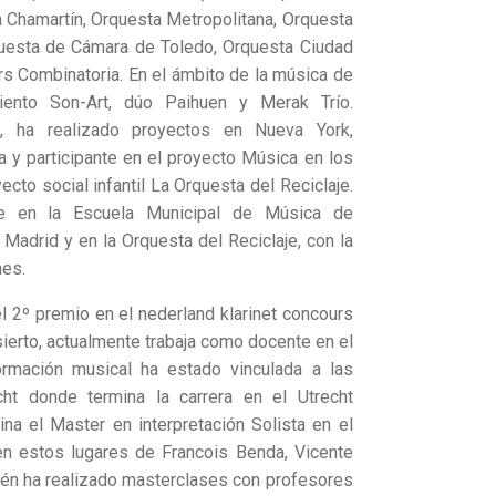
 Chamartín, Orquesta Metropolitana, Orquesta
uesta de Cámara de Toledo, Orquesta Ciudad
s Combinatoria. En el ámbito de la música de
iento Son-Art, dúo Paihuen y Merak Trío.
, ha realizado proyectos en Nueva York,
a y participante en el proyecto Música en los
cto social infantil La Orquesta del Reciclaje.
te en la Escuela Municipal de Música de
Madrid y en la Orquesta del Reciclaje, con la
nes.
el 2º premio en el nederland klarinet concours
sierto, actualmente trabaja como docente en el
ormación musical ha estado vinculada a las
cht donde termina la carrera en el Utrecht
a el Master en interpretación Solista en el
 en estos lugares de Francois Benda, Vicente
ién ha realizado masterclases con profesores