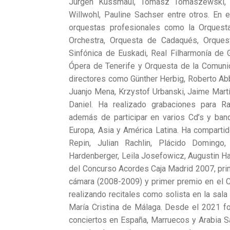
Jurgen Kussmaul, Tomasz Tomaszewski, B
Willwohl, Pauline Sachser entre otros. En 
orquestas profesionales como la Orquest
Orchestra, Orquesta de Cadaqués, Orques
Sinfónica de Euskadi, Real Filharmonía de 
Ópera de Tenerife y Orquesta de la Comunid
directores como Günther Herbig, Roberto Ab
Juanjo Mena, Krzystof Urbanski, Jaime Mart
Daniel. Ha realizado grabaciones para Ra
además de participar en varios Cd’s y ban
Europa, Asia y América Latina. Ha compartid
Repin, Julian Rachlin, Plácido Domingo
Hardenberger, Leila Josefowicz, Augustin H
del Concurso Acordes Caja Madrid 2007, pr
cámara (2008-2009) y primer premio en el 
realizando recitales como solista en la sala
María Cristina de Málaga. Desde el 2021 f
conciertos en España, Marruecos y Arabia S