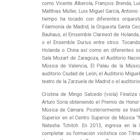
como Vicente Alberola, François Brenda, Lu
Matthias Müller, Luis Miguel García, Antonio
tiempo ha tocado con diferentes orques
Filarmonía de Madrid, la Orquesta Santa Ceci
Bauhaus, el Emsemble Clarinext de Holanda, 
o el Ensemble Durius entre otros. Tocand
Holanda o China así como en diferentes sa
Sala Mozart de Zaragoza, el Auditorio Nacion
Música de Valencia, El Palau de la Música
auditorio Ciudad de León, el Auditorio Miguel
teatro de la Zarzuela de Madrid o el auditori
Cristina de Mingo Salcedo (viola) Finaliza
Arturo Soria obteniendo el Premio de Honor
Música de Cámara. Posteriormente se trasl
Superior en el Centro Superior de Música 
Natasha Tchitch. En 2013, ingresa en la
completar su formación violística con Tilm