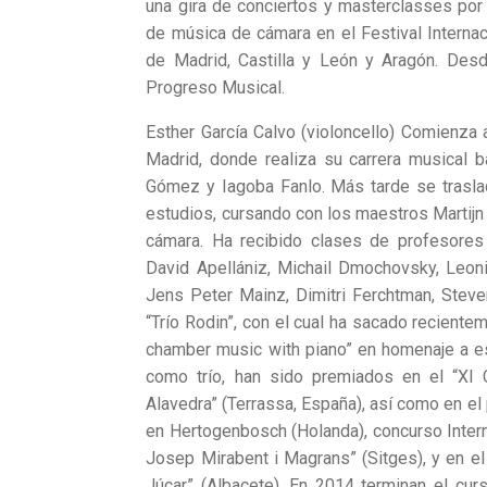
una gira de conciertos y masterclasses por 
de música de cámara en el Festival Interna
de Madrid, Castilla y León y Aragón. Des
Progreso Musical.
Esther García Calvo (violoncello) Comienza 
Madrid, donde realiza su carrera musical b
Gómez y Iagoba Fanlo. Más tarde se traslad
estudios, cursando con los maestros Martijn
cámara. Ha recibido clases de profesores
David Apellániz, Michail Dmochovsky, Leoni
Jens Peter Mainz, Dimitri Ferchtman, Steve
“Trío Rodin”, con el cual ha sacado reciente
chamber music with piano” en homenaje a es
como trío, han sido premiados en el “XI
Alavedra” (Terrassa, España), así como en el 
en Hertogenbosch (Holanda), concurso Intern
Josep Mirabent i Magrans” (Sitges), y en el 
Júcar” (Albacete). En 2014 terminan el cur