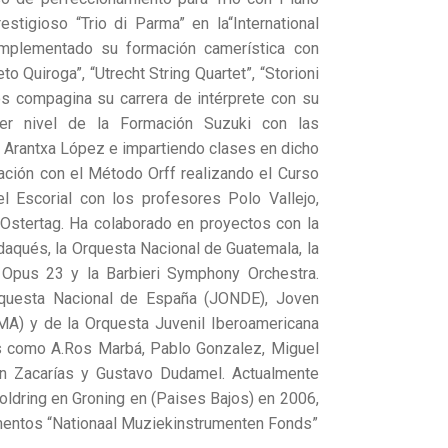
stigioso “Trio di Parma” en la“International
mplementado su formación camerística con
o Quiroga”, “Utrecht String Quartet”, “Storioni
jos compagina su carrera de intérprete con su
mer nivel de la Formación Suzuki con las
 y Arantxa López e impartiendo clases en dicho
ción con el Método Orff realizando el Curso
l Escorial con los profesores Polo Vallejo,
Ostertag. Ha colaborado en proyectos con la
aqués, la Orquesta Nacional de Guatemala, la
 Opus 23 y la Barbieri Symphony Orchestra.
questa Nacional de España (JONDE), Joven
A) y de la Orquesta Juvenil Iberoamericana
es como A.Ros Marbá, Pablo Gonzalez, Miguel
ian Zacarías y Gustavo Dudamel. Actualmente
oldring en Groning en (Paises Bajos) en 2006,
umentos “Nationaal Muziekinstrumenten Fonds”