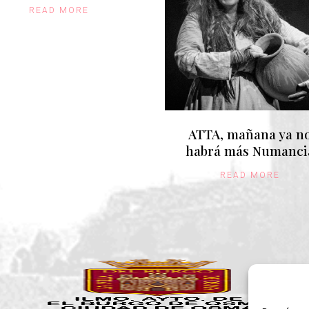
READ MORE
ATTA, mañana ya n
habrá más Numanci
READ MORE