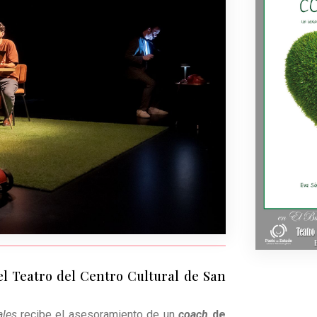
 el Teatro del Centro Cultural de San
ales
recibe el asesoramiento de un
coach
de