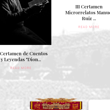
III Certamen
Microrrelatos Manu
Ruíz ...
READ MORE
I Certamen de Cuentos
y Leyendas "Dion...
READ MORE