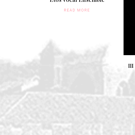
READ MORE
II