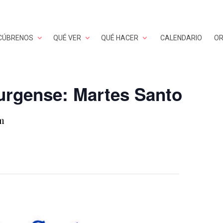
CÚBRENOS
QUÉ VER
QUÉ HACER
CALENDARIO
OR
rgense: Martes Santo
pm