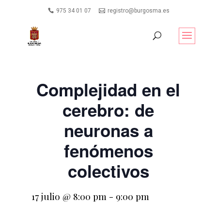
975 34 01 07
registro@burgosma.es
Complejidad en el
cerebro: de
neuronas a
fenómenos
colectivos
17 julio @ 8:00 pm
-
9:00 pm