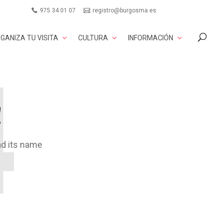
975 34 01 07
registro@burgosma.es
GANIZA TU VISITA
CULTURA
INFORMACIÓN
!
ad its name