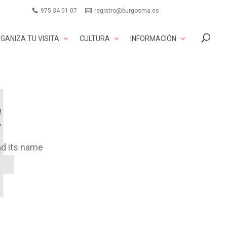
975 34 01 07
registro@burgosma.es
GANIZA TU VISITA
CULTURA
INFORMACIÓN
!
ad its name