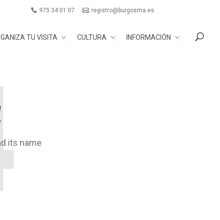
975 34 01 07
registro@burgosma.es
GANIZA TU VISITA
CULTURA
INFORMACIÓN
!
ad its name