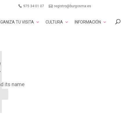
975 34 01 07
registro@burgosma.es
GANIZA TU VISITA
CULTURA
INFORMACIÓN
!
ad its name