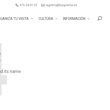
975 34 01 07
registro@burgosma.es
GANIZA TU VISITA
CULTURA
INFORMACIÓN
!
ad its name