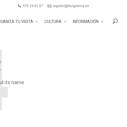
975 34 01 07
registro@burgosma.es
GANIZA TU VISITA
CULTURA
INFORMACIÓN
!
ad its name