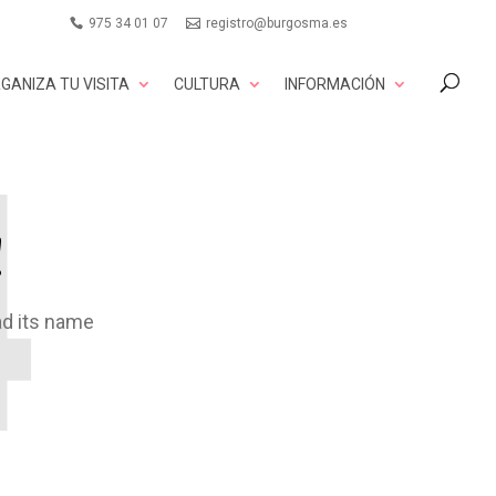
975 34 01 07
registro@burgosma.es
GANIZA TU VISITA
CULTURA
INFORMACIÓN
!
ad its name