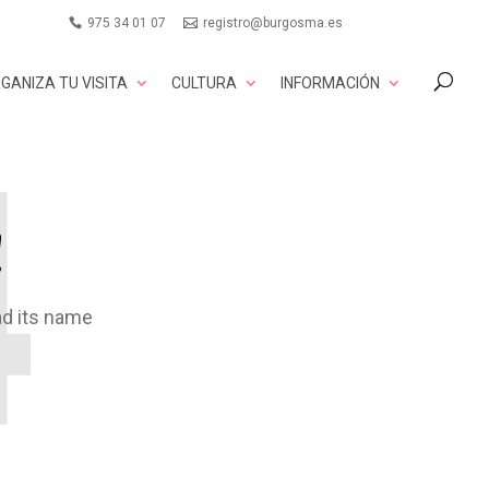
975 34 01 07
registro@burgosma.es
GANIZA TU VISITA
CULTURA
INFORMACIÓN
!
ad its name