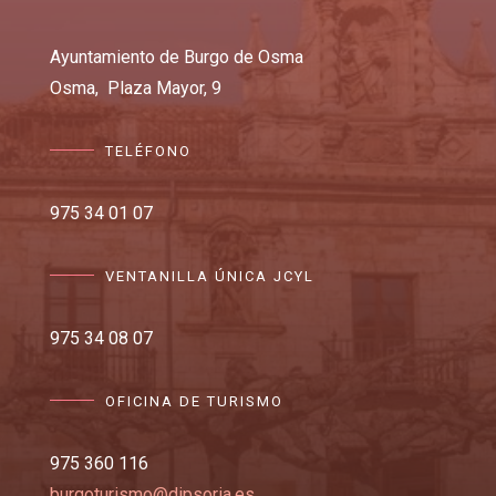
Ayuntamiento de Burgo de Osma
Osma,
Plaza Mayor, 9
TELÉFONO
975 34 01 07
VENTANILLA ÚNICA JCYL
975 34 08 07
OFICINA DE TURISMO
975 360 116
burgoturismo@dipsoria.es