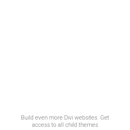
No se encontraron
resultados
La página solicitada no pudo encontrarse. Trate
de perfeccionar su búsqueda o utilice la
navegación para localizar la entrada.
Build even more Divi websites. Get
access to all child themes