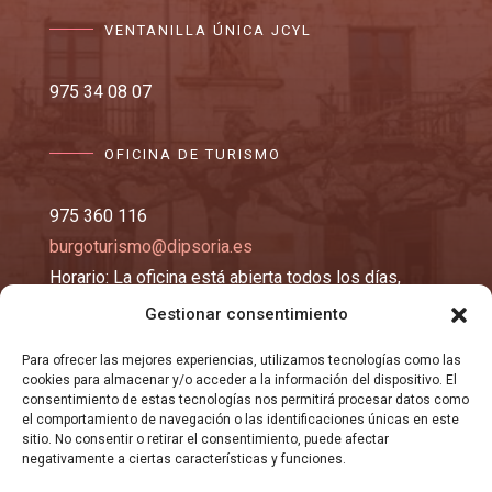
VENTANILLA ÚNICA JCYL
975 34 08 07
OFICINA DE TURISMO
975 360 116
burgoturismo@dipsoria.es
Horario: La oficina está abierta todos los días,
excepto los lunes y martes, de 10:00 a 14:00 y de
Gestionar consentimiento
16:00 a 19:00 horas.
Para ofrecer las mejores experiencias, utilizamos tecnologías como las
cookies para almacenar y/o acceder a la información del dispositivo. El
EMAIL
consentimiento de estas tecnologías nos permitirá procesar datos como
el comportamiento de navegación o las identificaciones únicas en este
sitio. No consentir o retirar el consentimiento, puede afectar
negativamente a ciertas características y funciones.
registro@burgosma.es