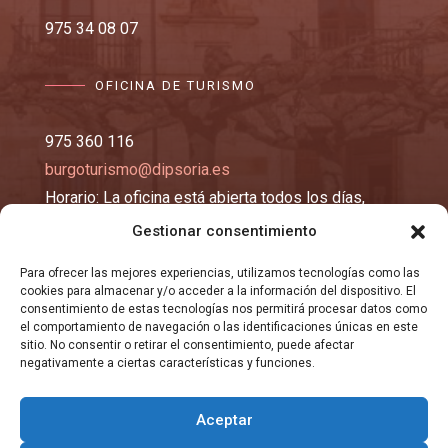
975 34 08 07
OFICINA DE TURISMO
975 360 116
burgoturismo@dipsoria.es
Horario: La oficina está abierta todos los días,
excepto los lunes y martes, de 10:00 a 14:00 y de
Gestionar consentimiento
16:00 a 19:00 horas.
Para ofrecer las mejores experiencias, utilizamos tecnologías como las
cookies para almacenar y/o acceder a la información del dispositivo. El
consentimiento de estas tecnologías nos permitirá procesar datos como
EMAIL
el comportamiento de navegación o las identificaciones únicas en este
sitio. No consentir o retirar el consentimiento, puede afectar
negativamente a ciertas características y funciones.
registro@burgosma.es
Aceptar