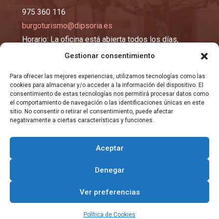
975 360 116
burgoturismo@dipsoria.es
Horario: La oficina está abierta todos los días,
excepto los lunes y martes, de 10:00 a 14:00 y de
Gestionar consentimiento
16:00 a 19:00 horas.
Para ofrecer las mejores experiencias, utilizamos tecnologías como las
cookies para almacenar y/o acceder a la información del dispositivo. El
EMAIL
consentimiento de estas tecnologías nos permitirá procesar datos como
el comportamiento de navegación o las identificaciones únicas en este
sitio. No consentir o retirar el consentimiento, puede afectar
negativamente a ciertas características y funciones.
registro@burgosma.es
Aceptar
Denegar
Copyright © 2026 Todos los derechos reservados
Ver preferencias
Política de Cookies