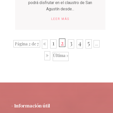
podrá disfrutar en el claustro de San
Agustín desde...
LEER MÁS
1
2
3
4
5
«
Página 2 de 7
...
»
Última »
- Información útil